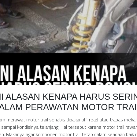
NI ALASAN KENAPA HARUS SER
ALAM PERAWATAN MOTOR TRAI
am merawat motor trail sehabis dipakai off-road atau trabas me
il sampai kondisinya telanjang. Hal tersebut karena motor trail ra
ah. Makanya agar komponen motor trail tetap dalam keadaan baik