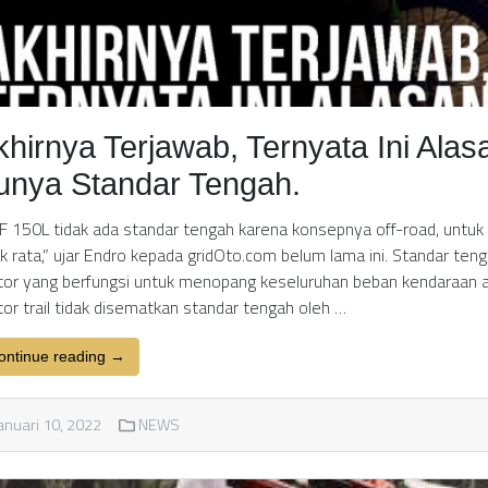
khirnya Terjawab, Ternyata Ini Alas
unya Standar Tengah.
F 150L tidak ada standar tengah karena konsepnya off-road, untuk 
ak rata,” ujar Endro kepada gridOto.com belum lama ini. Standar t
or yang berfungsi untuk menopang keseluruhan beban kendaraan ag
or trail tidak disematkan standar tengah oleh …
ontinue reading →
anuari 10, 2022
NEWS