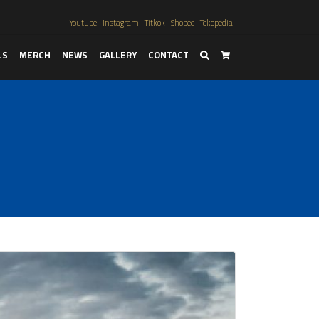
Youtube
Instagram
Titkok
Shopee
Tokopedia
LS
MERCH
NEWS
GALLERY
CONTACT
Search
Cart