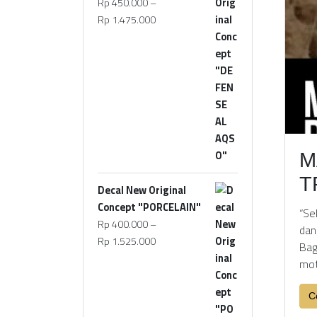
Rp
450.000
–
Rp
1.475.000
M
T
Decal New Original
Concept "PORCELAIN"
“Se
Rp
400.000
–
dan
Rp
1.525.000
Bag
mot
C