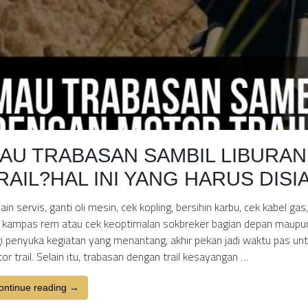
AU TRABASAN SAMBIL LIBURA
RAIL?HAL INI YANG HARUS DIS
lain servis, ganti oli mesin, cek kopling, bersihin karbu, cek kabel g
 kampas rem atau cek keoptimalan sokbreker bagian depan maupun be
i penyuka kegiatan yang menantang, akhir pekan jadi waktu pas unt
or trail. Selain itu, trabasan dengan trail kesayangan …
ontinue reading →