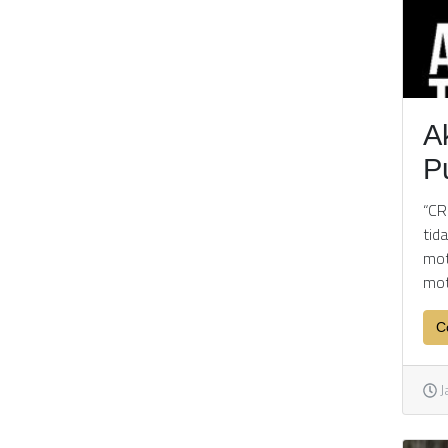
A
P
“CR
tid
mot
mot
C
J