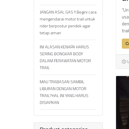
“Un
JANGAN ASAL GAS !! Begini cara
usa
mengendarai motor trail untuk
den
rider berpostur pendek agar
trai
tetap aman
C
INI ALASAN KENAPA HARUS
SERING BONGKAR BODY
DALAM PERAWATAN MOTOR
M
TRAIL
MAU TRABASAN SAMBIL
LIBURAN DENGAN MOTOR
TRAIL?HAL INI YANG HARUS
DISIAPKAN