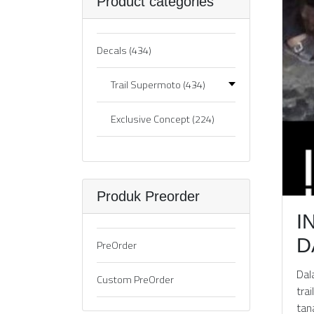
Product categories
Decals
(434)
Trail Supermoto
(434)
Exclusive Concept
(224)
Produk Preorder
I
D
PreOrder
Dal
Custom PreOrder
tra
tan