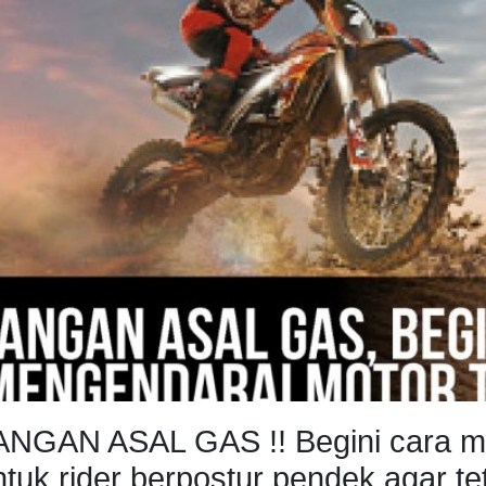
ANGAN ASAL GAS !! Begini cara me
ntuk rider berpostur pendek agar t