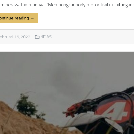
am perawatan rutinnya. “Membongkar body motor trail itu hitunga
ontinue reading →
ebruari 16, 2022
NEWS