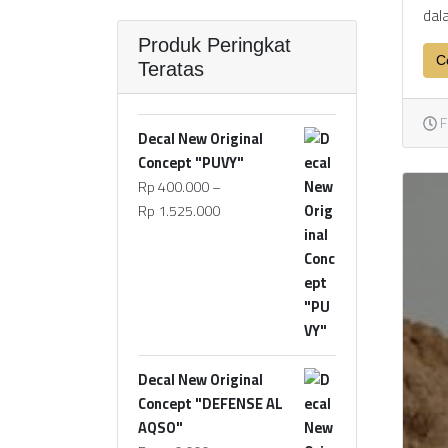
dal
Produk Peringkat
C
Teratas
F
Decal New Original
Concept "PUVY"
Rp
400.000
–
Rp
1.525.000
Decal New Original
Concept "DEFENSE AL
AQSO"