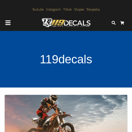
Youtube
Instagram
Titkok
Shopee
Tokopedia
Search
Cart
119decals