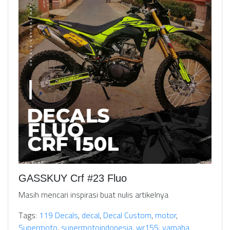
GASSKUY Crf #23 Fluo
Masih mencari inspirasi buat nulis artikelnya
Tags:
119 Decals
,
decal
,
Decal Custom
,
motor
,
Supermoto
,
supermotoindonesia
,
wr155
,
yamaha