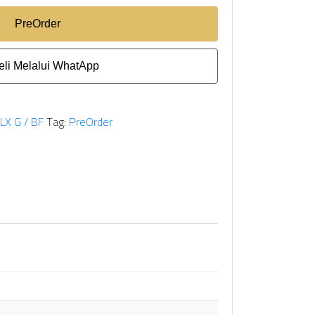
PreOrder
li Melalui WhatApp
LX G / BF
Tag:
PreOrder