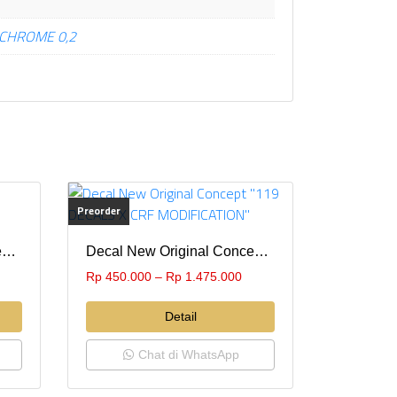
CHROME 0,2
Preorder
Decal New Original Concept “HARAKIRI”
Decal New Original Concept “119 DECALS X CRF MODIFICATION”
Rp
450.000
–
Rp
1.475.000
Detail
Chat di WhatsApp