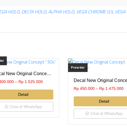
EGA HOLO
,
DELTA HOLO
,
ALPHA HOLO
,
VEGA CHROME 0,5
,
VEGA 
der
Preorder
Decal New Original Concept “30s”
400.000
–
Rp
1.525.000
Rp
450.000
–
Rp
1.475.000
Detail
Detail
Chat di WhatsApp
Chat di WhatsApp