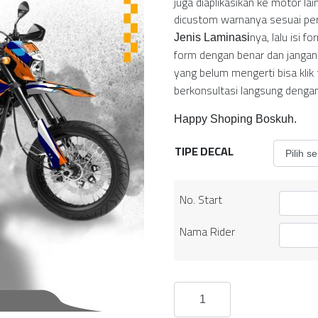
juga diaplikasikan ke motor la
dicustom warnanya sesuai perm
nya, lalu isi fo
Jenis Laminasi
form dengan benar dan jangan
yang belum mengerti bisa kli
berkonsultasi langsung denga
Happy Shoping Boskuh.
TIPE DECAL
No. Start
Nama Rider