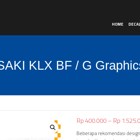
HOME
DECA
KI KLX BF / G Graphics
Rp
400.000
–
Rp
1.525.
Beberapa rekomendasi design