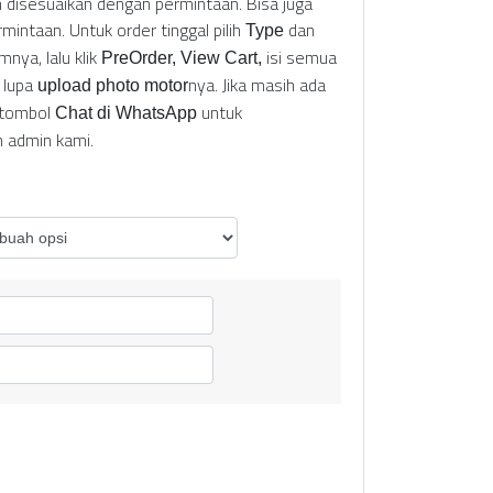
in disesuaikan dengan permintaan. Bisa juga
intaan. Untuk order tinggal pilih
dan
Type
rmnya, lalu klik
isi semua
PreOrder, View Cart,
 lupa
nya. Jika masih ada
upload photo motor
k tombol
untuk
Chat di WhatsApp
n admin kami.