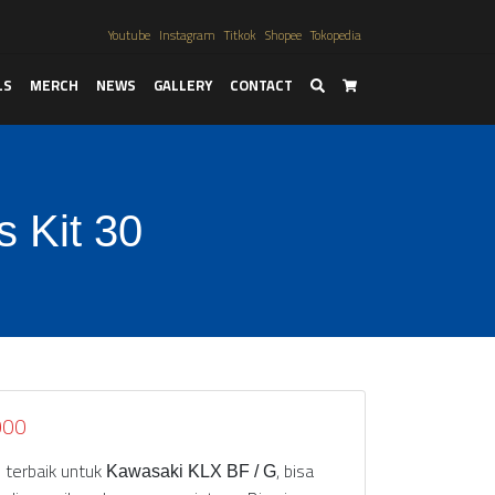
Youtube
Instagram
Titkok
Shopee
Tokopedia
LS
MERCH
NEWS
GALLERY
CONTACT
Search
Cart
 Kit 30
000
 terbaik untuk
, bisa
Kawasaki KLX BF / G