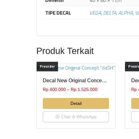
TIPE DECAL
VEGA
,
DELTA
,
ALPHA
,
V
Produk Terkait
Preorder
Preor
Decal New Original Concept “daSH”
Rp
400.000
–
Rp
1.525.000
Rp
Detail
Chat di WhatsApp