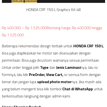
HONDA CRF 150 L Graphics Kit 48
Rp
400.000
–
Rp
1.525.000
Rentang harga: Rp 400.000 hingga
Rp 1.525.000
Beberapa rekomendasi design terbaik untuk
HONDA CRF 150 L
,
bisa juga diaplikasikan ke motor lain disesuaikan dengan
permintaan. Bisa juga dicustom warnanya sesuai permintaan.
Untuk order tinggal pilih
Type
dan
Jenis Laminasi
nya, lalu isi
formnya, lalu klik
PreOrder, View Cart,
isi semua form dengan
benar dan jangan lupa
upload photo motor
nya. Jika masih ada
yang belum mengerti bisa klik tombol
Chat di WhatsApp
untuk
berkonsultasi langsung dengan admin kami.
Happy Shoping Boskuh.