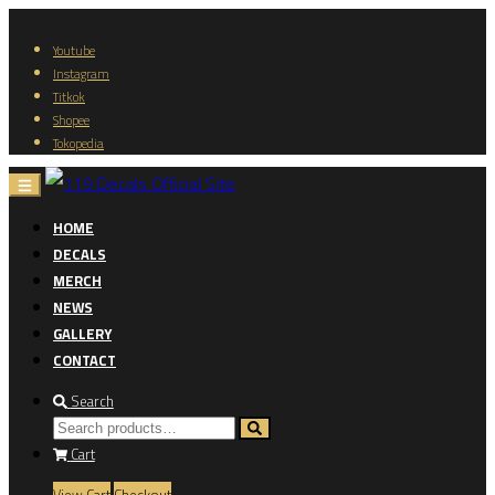
Youtube
Instagram
Titkok
Shopee
Tokopedia
HOME
DECALS
MERCH
NEWS
GALLERY
CONTACT
Search
Cart
View Cart
Checkout