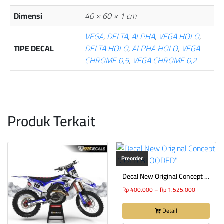
Dimensi
40 × 60 × 1 cm
VEGA
,
DELTA
,
ALPHA
,
VEGA HOLO
,
TIPE DECAL
DELTA HOLO
,
ALPHA HOLO
,
VEGA
CHROME 0,5
,
VEGA CHROME 0,2
Produk Terkait
Preorder
Decal New Original Concept “COLD BLOODED”
Rp
400.000
–
Rp
1.525.000
Detail