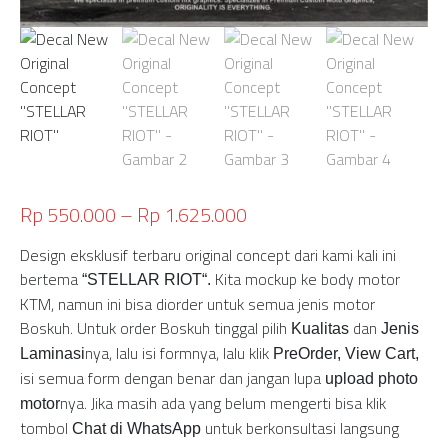
Rp
550.000
–
Rp
1.625.000
Design eksklusif terbaru original concept dari kami kali ini
bertema
Kita mockup ke body motor
“
STELLAR RIOT
“.
KTM, namun ini bisa diorder untuk semua jenis motor
Boskuh. Untuk order Boskuh tinggal pilih
dan
Kualitas
Jenis
nya, lalu isi formnya, lalu klik
Laminasi
PreOrder, View Cart,
isi semua form dengan benar dan jangan lupa
upload photo
nya. Jika masih ada yang belum mengerti bisa klik
motor
tombol
untuk berkonsultasi langsung
Chat di WhatsApp