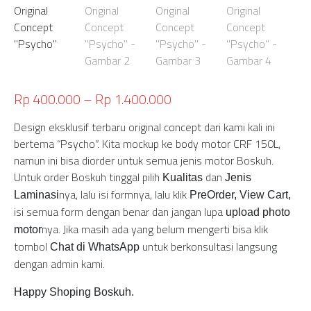
Rp
400.000
–
Rp
1.400.000
Design eksklusif terbaru original concept dari kami kali ini
bertema “Psycho”. Kita mockup ke body motor CRF 150L,
namun ini bisa diorder untuk semua jenis motor Boskuh.
Untuk order Boskuh tinggal pilih
dan
Kualitas
Jenis
nya, lalu isi formnya, lalu klik
Laminasi
PreOrder, View Cart,
isi semua form dengan benar dan jangan lupa
upload photo
nya. Jika masih ada yang belum mengerti bisa klik
motor
tombol
untuk berkonsultasi langsung
Chat di WhatsApp
dengan admin kami.
Happy Shoping Boskuh.