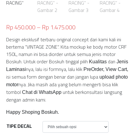
Rp
450.000
–
Rp
1.475.000
Design eksklusif terbaru original concept dari kami kali ini
bertema “VINTAGE ZONE”. Kita mockup ke body motor CRF
150L, namun ini bisa diorder untuk semua jenis motor
Boskuh. Untuk order Boskuh tinggal pilih
dan
Kualitas
Jenis
nya, lalu isi formnya, lalu klik
Laminasi
PreOrder, View Cart,
isi semua form dengan benar dan jangan lupa
upload photo
nya. Jika masih ada yang belum mengerti bisa klik
motor
tombol
untuk berkonsultasi langsung
Chat di WhatsApp
dengan admin kami.
Happy Shoping Boskuh.
TIPE DECAL