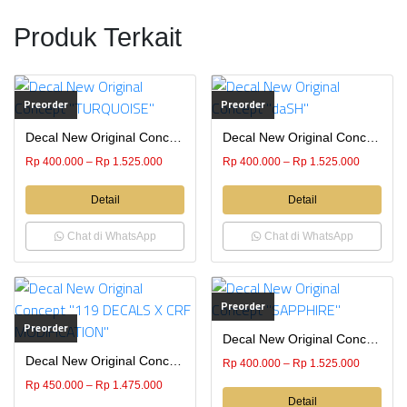
Produk Terkait
Preorder
Preorder
Decal New Original Concept “TURQUOISE”
Decal New Original Concept “daSH”
Rp
400.000
–
Rp
1.525.000
Rp
400.000
–
Rp
1.525.000
Detail
Detail
Chat di WhatsApp
Chat di WhatsApp
Preorder
Preorder
Decal New Original Concept “SAPPHIRE”
Decal New Original Concept “119 DECALS X CRF MODIFICATION”
Rp
400.000
–
Rp
1.525.000
Rp
450.000
–
Rp
1.475.000
Detail