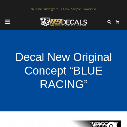
Youtube
Instagram
Titkok
Shopee
Tokopedia
Search
Cart
Decal New Original
Concept “BLUE
RACING”