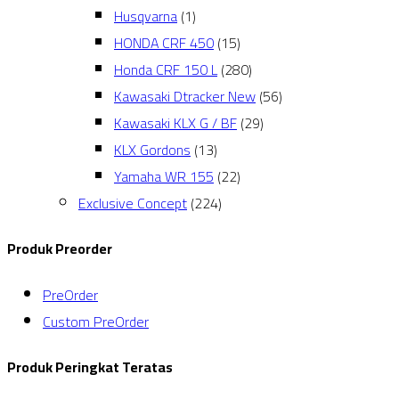
Husqvarna
(1)
HONDA CRF 450
(15)
Honda CRF 150 L
(280)
Kawasaki Dtracker New
(56)
Kawasaki KLX G / BF
(29)
KLX Gordons
(13)
Yamaha WR 155
(22)
Exclusive Concept
(224)
Produk Preorder
PreOrder
Custom PreOrder
Produk Peringkat Teratas