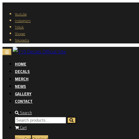
Youtube
Instagram
Titkok
Shopee
Tokopedia
HOME
DECALS
MERCH
NEWS
GALLERY
CONTACT
Search
Cart
View Cart
Checkout