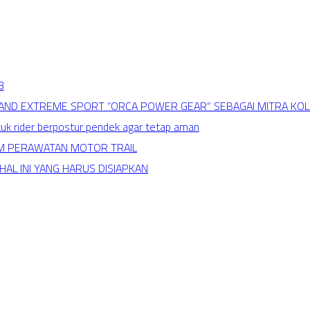
3
BRAND EXTREME SPORT “ORCA POWER GEAR” SEBAGAI MITRA KO
tuk rider berpostur pendek agar tetap aman
AM PERAWATAN MOTOR TRAIL
AL INI YANG HARUS DISIAPKAN