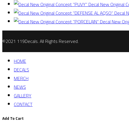
Decal New Original 
Decal 
Decal New Ori
©2021 119Decals. All Rights Reserved.
HOME
DECALS
MERCH
NEWS
GALLERY
CONTACT
Add To Cart