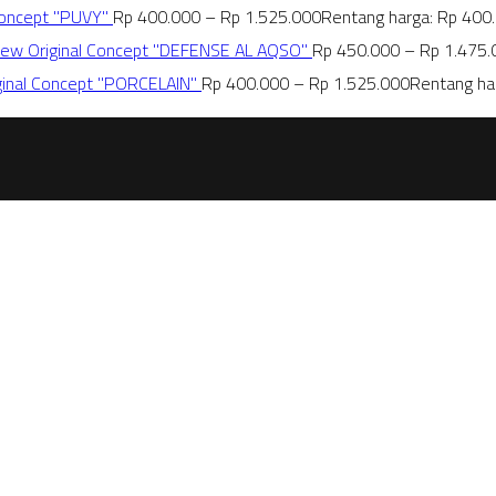
Concept "PUVY"
Rp
400.000
–
Rp
1.525.000
Rentang harga: Rp 400
New Original Concept "DEFENSE AL AQSO"
Rp
450.000
–
Rp
1.475.
ginal Concept "PORCELAIN"
Rp
400.000
–
Rp
1.525.000
Rentang ha